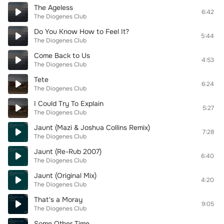
The Ageless
6:42
The Diogenes Club
Do You Know How to Feel It?
5:44
The Diogenes Club
Come Back to Us
4:53
The Diogenes Club
Tete
6:24
The Diogenes Club
I Could Try To Explain
5:27
The Diogenes Club
Jaunt (Mazi & Joshua Collins Remix)
7:28
The Diogenes Club
Jaunt (Re-Rub 2007)
6:40
The Diogenes Club
Jaunt (Original Mix)
4:20
The Diogenes Club
That's a Moray
9:05
The Diogenes Club
Some Other Time