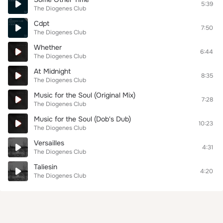
5:39
The Diogenes Club
Cdpt
7:50
The Diogenes Club
Whether
6:44
The Diogenes Club
At Midnight
8:35
The Diogenes Club
Music for the Soul (Original Mix)
7:28
The Diogenes Club
Music for the Soul (Dob's Dub)
10:23
The Diogenes Club
Versailles
4:31
The Diogenes Club
Taliesin
4:20
The Diogenes Club