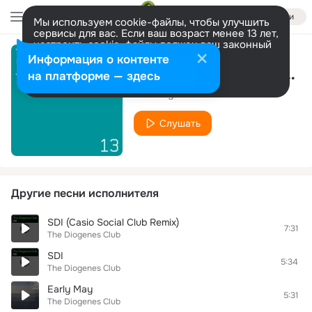
Войти
Мы используем cookie-файлы, чтобы улучшить
сервисы для вас. Если ваш возраст менее 13 лет,
настроить cookie-файлы должен ваш законный
представитель.
Больше информации
Информация о контенте
Jaunt (Harry Peat Remix)
Разрешить все
Настроить
на платформе — здесь
The Diogenes Club
Слушать
Другие песни исполнителя
SDI (Casio Social Club Remix)
7:31
The Diogenes Club
SDI
5:34
The Diogenes Club
Early May
5:31
The Diogenes Club