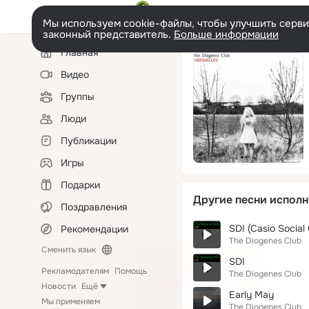
Мы используем cookie-файлы, чтобы улучшить сервис
законный представитель.
Больше информации
Левая
Главная
колонка
Видео
Группы
Люди
Публикации
Игры
Подарки
Другие песни исполн
Поздравления
SDI (Casio Social
Рекомендации
The Diogenes Club
Сменить язык
SDI
Рекламодателям
Помощь
The Diogenes Club
Новости
Ещё
Early May
Мы применяем
The Diogenes Club