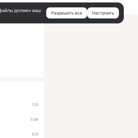
Войти
e-файлы должен ваш
Разрешить все
Настроить
Правая
колонка
7:31
5:34
5:31