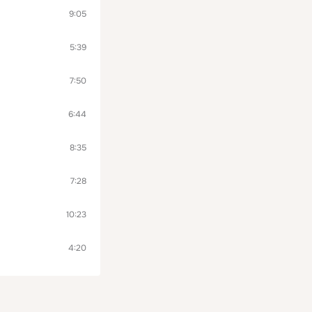
9:05
5:39
7:50
6:44
8:35
7:28
10:23
4:20