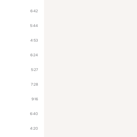
6:42
5:44
4:53
6:24
5:27
7:28
9:16
6:40
4:20