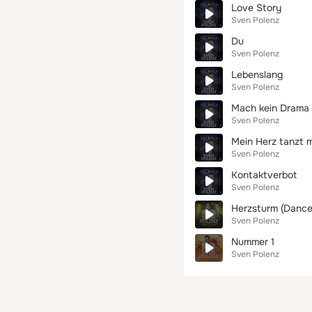
Love Story
Sven Polenz
Du
Sven Polenz
Lebenslang
Sven Polenz
Mach kein Drama
Sven Polenz
Mein Herz tanzt mi
Sven Polenz
Kontaktverbot
Sven Polenz
Herzsturm (Dance
Sven Polenz
Nummer 1
Sven Polenz