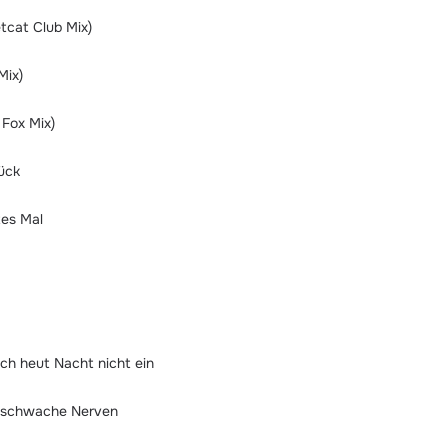
cat Club Mix)
Mix)
 Fox Mix)
ück
tes Mal
ich heut Nacht nicht ein
ür schwache Nerven