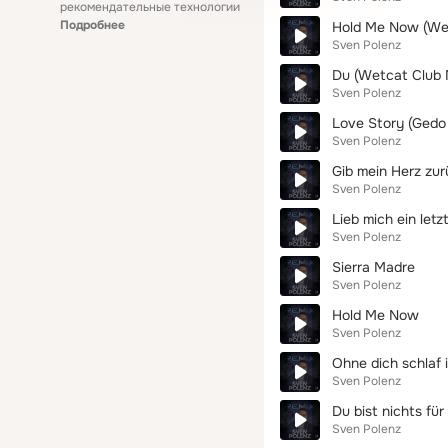
рекомендательные технологии
Подробнее
Hold Me Now (Wet
Sven Polenz
Du (Wetcat Club 
Sven Polenz
Love Story (Gedo
Sven Polenz
Gib mein Herz zur
Sven Polenz
Lieb mich ein letz
Sven Polenz
Sierra Madre
Sven Polenz
Hold Me Now
Sven Polenz
Ohne dich schlaf 
Sven Polenz
Du bist nichts f
Sven Polenz