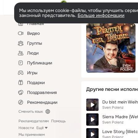
Мы используем cookie-файлы, чтобы улучшить сервис
законный представитель.
Больше информации
Левая
Главная
колонка
Видео
Группы
Люди
Публикации
Игры
Подарки
Другие песни исполн
Поздравления
Du bist mein Wei
Рекомендации
Sven Polenz
Сменить язык
Sierra Madre (Wet
Рекламодателям
Помощь
Sven Polenz
Новости
Ещё
Love Story (Wetc
Мы применяем
Sven Polenz