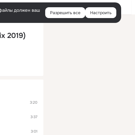
Войти
e-файлы должен ваш
Разрешить все
Настроить
Правая
колонка
ix 2019)
3:20
3:37
3:01