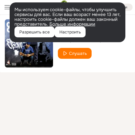
Войти
Мы используем cookie-файлы, чтобы улучшить
сервисы для вас. Если ваш возраст менее 13 лет,
настроить cookie-файлы должен ваш законный
представитель.
Больше информации
Шаманим
Разрешить все
Настроить
ODEN
СаГа
Max
MAГ
feat.
Слушать