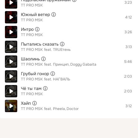
3:23
TT PRO MSK
Южный ветер
4:12
TT PRO MSK
Интро
3:26
TT PRO MSK
Пытались сказать
3:13
TT PRO MSK
feat.
TRUEтень
Шаолинь
5:46
TT PRO MSK
feat.
Принцип
Doggy Gabaita
Грубый гонор
2:03
TT PRO MSK
feat.
НАГВАЛЬ
Чё ты там
2:03
TT PRO MSK
Хайп
3:12
TT PRO MSK
feat.
Pheela
Doctor