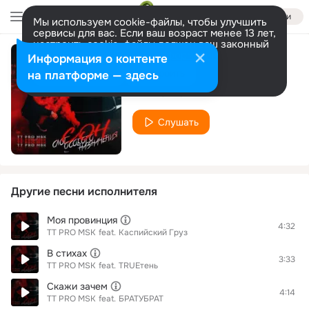
Войти
Мы используем cookie-файлы, чтобы улучшить
сервисы для вас. Если ваш возраст менее 13 лет,
настроить cookie-файлы должен ваш законный
представитель.
Больше информации
Информация о контенте
Дружба
Разрешить все
Настроить
на платформе — здесь
TT PRO MSK
Слушать
Другие песни исполнителя
Моя провинция
4:32
TT PRO MSK
feat.
Каспийский Груз
В стихах
3:33
TT PRO MSK
feat.
TRUEтень
Скажи зачем
4:14
TT PRO MSK
feat.
БРАТУБРАТ