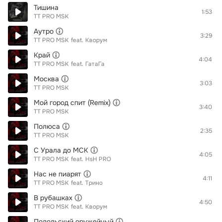
Тишина
1:53
TT PRO MSK
Аутро
3:29
TT PRO MSK
feat.
Кворум
Край
4:04
TT PRO MSK
feat.
ГатаГа
Москва
3:03
TT PRO MSK
Мой город спит (Remix)
3:40
TT PRO MSK
Полюса
2:35
TT PRO MSK
С Урала до МСК
4:05
TT PRO MSK
feat.
HsH PRO
Нас не пиарят
4:11
TT PRO MSK
feat.
Трино
В рубашках
4:50
TT PRO MSK
feat.
Кворум
Подольский оружейный