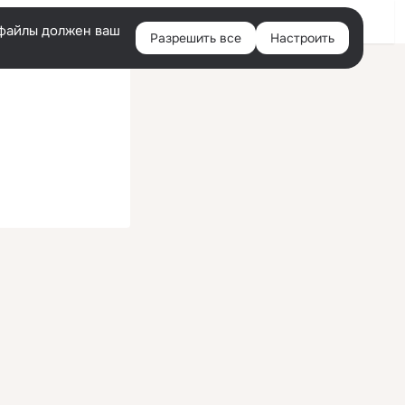
Войти
e-файлы должен ваш
Разрешить все
Настроить
Правая
колонка