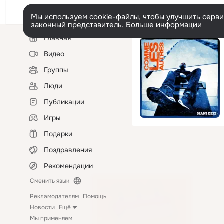
Мы используем cookie-файлы, чтобы улучшить сервис
законный представитель.
Больше информации
Левая
Главная
колонка
Видео
Группы
Люди
Публикации
Игры
Подарки
Поздравления
Рекомендации
Сменить язык
Рекламодателям
Помощь
Новости
Ещё
Мы применяем