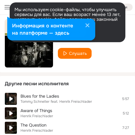
Войти
Мы используем cookie-файлы, чтобы улучшить
сервисы для вас. Если ваш возраст менее 13 лет,
настроить cookie-файлы должен ваш законный
представитель.
Больше информации
Информация о контенте
Foxy Lady
Разрешить все
Настроить
на платформе — здесь
Henrik Freischlader
Слушать
Другие песни исполнителя
Blues for the Ladies
5:57
Tommy Schneller
feat.
Henrik Freischlader
Aware of Things
5:12
Henrik Freischlader
The Question
7:27
Henrik Freischlader