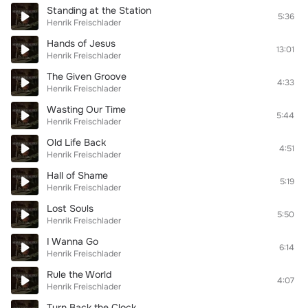
Standing at the Station
5:36
Henrik Freischlader
Hands of Jesus
13:01
Henrik Freischlader
The Given Groove
4:33
Henrik Freischlader
Wasting Our Time
5:44
Henrik Freischlader
Old Life Back
4:51
Henrik Freischlader
Hall of Shame
5:19
Henrik Freischlader
Lost Souls
5:50
Henrik Freischlader
I Wanna Go
6:14
Henrik Freischlader
Rule the World
4:07
Henrik Freischlader
Turn Back the Clock