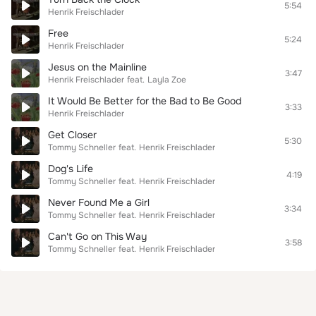
5:54
Henrik Freischlader
Free
5:24
Henrik Freischlader
Jesus on the Mainline
3:47
Henrik Freischlader
feat.
Layla Zoe
It Would Be Better for the Bad to Be Good
3:33
Henrik Freischlader
Get Closer
5:30
Tommy Schneller
feat.
Henrik Freischlader
Dog's Life
4:19
Tommy Schneller
feat.
Henrik Freischlader
Never Found Me a Girl
3:34
Tommy Schneller
feat.
Henrik Freischlader
Can't Go on This Way
3:58
Tommy Schneller
feat.
Henrik Freischlader