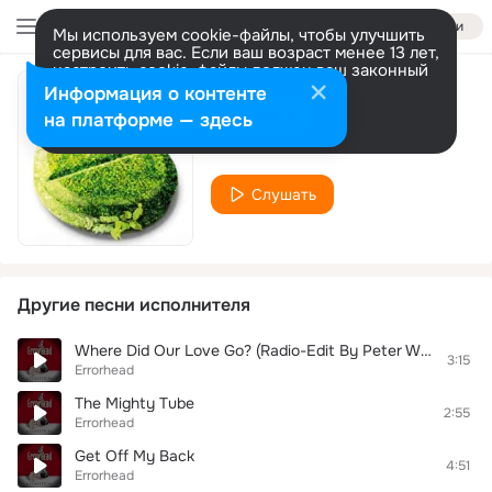
Войти
Мы используем cookie-файлы, чтобы улучшить
сервисы для вас. Если ваш возраст менее 13 лет,
настроить cookie-файлы должен ваш законный
представитель.
Больше информации
Информация о контенте
Star
Разрешить все
Настроить
на платформе — здесь
Errorhead
Слушать
Другие песни исполнителя
Where Did Our Love Go? (Radio-Edit By Peter Walsh)
3:15
Errorhead
The Mighty Tube
2:55
Errorhead
Get Off My Back
4:51
Errorhead