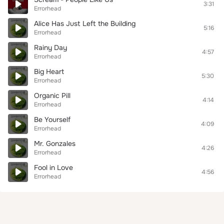
3:31
Errorhead
Alice Has Just Left the Building
5:16
Errorhead
Rainy Day
4:57
Errorhead
Big Heart
5:30
Errorhead
Organic Pill
4:14
Errorhead
Be Yourself
4:09
Errorhead
Mr. Gonzales
4:26
Errorhead
Fool in Love
4:56
Errorhead