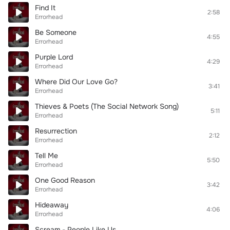
Find It
2:58
Errorhead
Be Someone
4:55
Errorhead
Purple Lord
4:29
Errorhead
Where Did Our Love Go?
3:41
Errorhead
Thieves & Poets (The Social Network Song)
5:11
Errorhead
Resurrection
2:12
Errorhead
Tell Me
5:50
Errorhead
One Good Reason
3:42
Errorhead
Hideaway
4:06
Errorhead
Scream - People Like Us