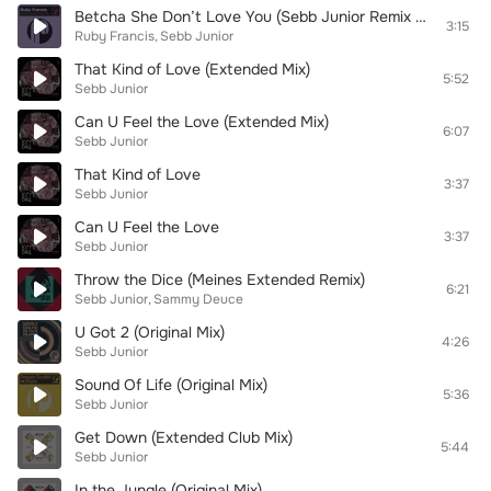
Betcha She Don’t Love You (Sebb Junior Remix Edit)
3:15
Ruby Francis
Sebb Junior
That Kind of Love (Extended Mix)
5:52
Sebb Junior
Can U Feel the Love (Extended Mix)
6:07
Sebb Junior
That Kind of Love
3:37
Sebb Junior
Can U Feel the Love
3:37
Sebb Junior
Throw the Dice (Meines Extended Remix)
6:21
Sebb Junior
Sammy Deuce
U Got 2 (Original Mix)
4:26
Sebb Junior
Sound Of Life (Original Mix)
5:36
Sebb Junior
Get Down (Extended Club Mix)
5:44
Sebb Junior
In the Jungle (Original Mix)