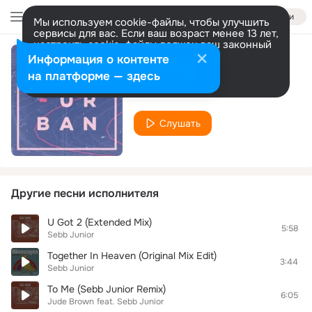
Войти
Мы используем cookie-файлы, чтобы улучшить
сервисы для вас. Если ваш возраст менее 13 лет,
настроить cookie-файлы должен ваш законный
представитель.
Больше информации
Информация о контенте
P.L.U.R
Разрешить все
Настроить
на платформе — здесь
Sebb Junior
Слушать
Другие песни исполнителя
U Got 2 (Extended Mix)
5:58
Sebb Junior
Together In Heaven (Original Mix Edit)
3:44
Sebb Junior
To Me (Sebb Junior Remix)
6:05
Jude Brown
feat.
Sebb Junior