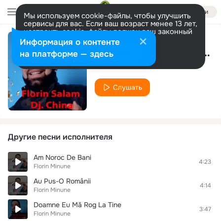
Войти
Мы используем cookie-файлы, чтобы улучшить
сервисы для вас. Если ваш возраст менее 13 лет,
настроить cookie-файлы должен ваш законный
представитель.
Больше информации
Информация о контенте
Din Milioane De Oameni
Разрешить все
Настроить
на платформе — здесь
Florin Minune
Слушать
Другие песни исполнителя
Am Noroc De Bani
4:23
Florin Minune
Au Pus-O Românii
4:14
Florin Minune
Doamne Eu Mă Rog La Tine
3:47
Florin Minune