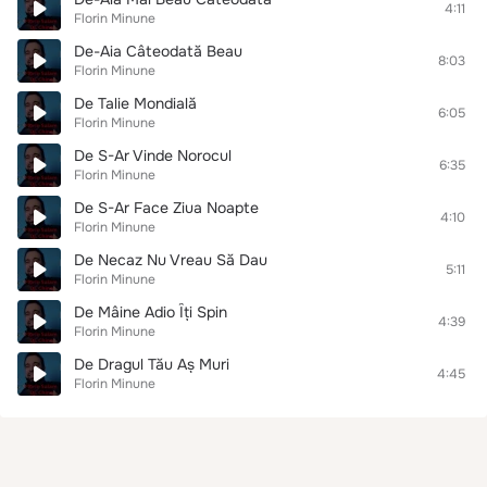
4:11
Florin Minune
De-Aia Câteodată Beau
8:03
Florin Minune
De Talie Mondială
6:05
Florin Minune
De S-Ar Vinde Norocul
6:35
Florin Minune
De S-Ar Face Ziua Noapte
4:10
Florin Minune
De Necaz Nu Vreau Să Dau
5:11
Florin Minune
De Mâine Adio Îți Spin
4:39
Florin Minune
De Dragul Tău Aș Muri
4:45
Florin Minune