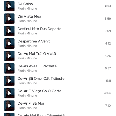
DJ China
6:41
Florin Minune
Din Viața Mea
8:59
Florin Minune
Destinul M-A Dus Departe
6:21
Florin Minune
Despărțirea A Venit
4:12
Florin Minune
De-Aș Mai Trăi O Viață
5:26
Florin Minune
De-Aș Avea O Rachetă
6:37
Florin Minune
De-Ar Ști Omul Cât Trăiește
5:11
Florin Minune
De-Ar Fi Viața Ca O Carte
4:44
Florin Minune
De-Ar Fi Să Mor
7:10
Florin Minune
De-Aia Mai Beau Câteodată