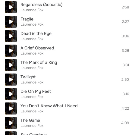
Regardless (Acoustic)
2:58
Laurence Fox
Fragile
2:27
Laurence Fox
Dead in the Eye
3:36
Laurence Fox
A Grief Observed
3:26
Laurence Fox
The Mark of a King
3:31
Laurence Fox
Twilight
2:50
Laurence Fox
Die On My Feet
3:16
Laurence Fox
You Don't Know What I Need
4:22
Laurence Fox
The Game
4:09
Laurence Fox
Say Goodbye