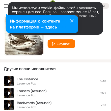
Войти
Мы используем cookie-файлы, чтобы улучшить
сервисы для вас. Если ваш возраст менее 13 лет,
настроить cookie-файлы должен ваш законный
представитель.
Больше информации
Информация о контенте
Trainers
Разрешить все
Настроить
на платформе — здесь
Laurence Fox
Слушать
Другие песни исполнителя
The Distance
3:48
Laurence Fox
Trainers (Acoustic)
2:27
Laurence Fox
Backwards (Acoustic)
2:51
Laurence Fox