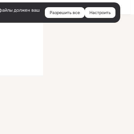
Войти
e-файлы должен ваш
Разрешить все
Настроить
Правая
колонка