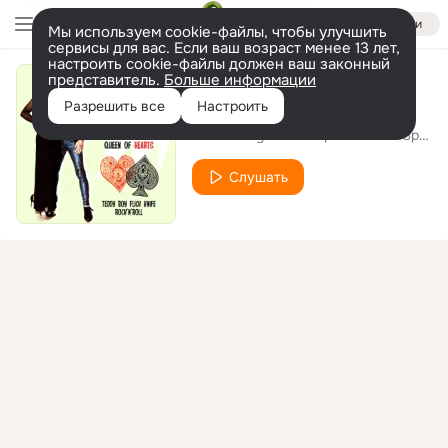
Войти
Мы используем cookie-файлы, чтобы улучшить
сервисы для вас. Если ваш возраст менее 13 лет,
настроить cookie-файлы должен ваш законный
представитель.
Больше информации
Queen of Hearts
Разрешить все
Настроить
The Hillbilly Moon Explosion
Sparky
feat.
Слушать