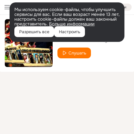
Войти
Мы используем cookie-файлы, чтобы улучшить
сервисы для вас. Если ваш возраст менее 13 лет,
настроить cookie-файлы должен ваш законный
представитель.
Больше информации
Sus Paharele
Разрешить все
Настроить
Florin Vos
Sorin Ceugea
feat.
Слушать