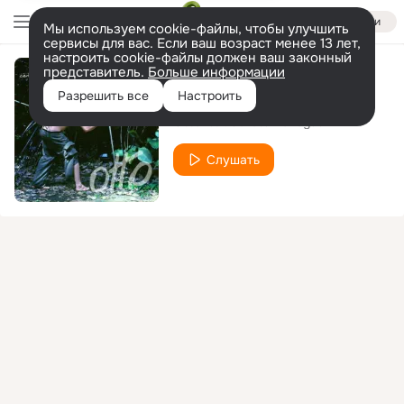
Войти
Мы используем cookie-файлы, чтобы улучшить
сервисы для вас. Если ваш возраст менее 13 лет,
настроить cookie-файлы должен ваш законный
представитель.
Больше информации
Lagrimas Negras
Разрешить все
Настроить
Otto
Julieta Venegas
feat.
Слушать