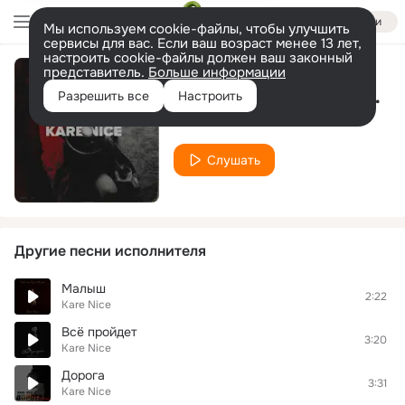
Войти
Мы используем cookie-файлы, чтобы улучшить
сервисы для вас. Если ваш возраст менее 13 лет,
настроить cookie-файлы должен ваш законный
представитель.
Больше информации
В глубине твоих глаз
Разрешить все
Настроить
Kare Nice
Слушать
Другие песни исполнителя
Малыш
2:22
Kare Nice
Всё пройдет
3:20
Kare Nice
Дорога
3:31
Kare Nice