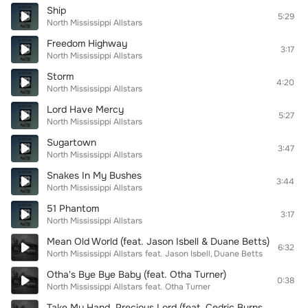
Ship
5:29
North Mississippi Allstars
Freedom Highway
3:17
North Mississippi Allstars
Storm
4:20
North Mississippi Allstars
Lord Have Mercy
5:27
North Mississippi Allstars
Sugartown
3:47
North Mississippi Allstars
Snakes In My Bushes
3:44
North Mississippi Allstars
51 Phantom
3:17
North Mississippi Allstars
Mean Old World (feat. Jason Isbell & Duane Betts)
6:32
North Mississippi Allstars
feat.
Jason Isbell
Duane Betts
Otha's Bye Bye Baby (feat. Otha Turner)
0:38
North Mississippi Allstars
feat.
Otha Turner
Take My Hand, Precious Lord (feat. Cedric Burnside)