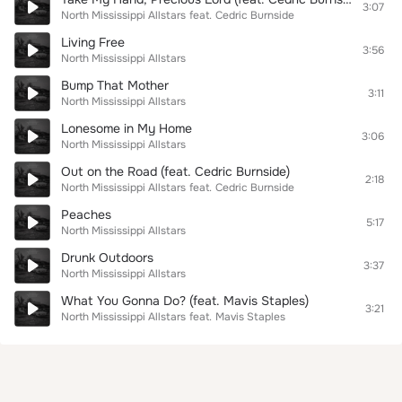
3:07
North Mississippi Allstars
feat.
Cedric Burnside
Living Free
3:56
North Mississippi Allstars
Bump That Mother
3:11
North Mississippi Allstars
Lonesome in My Home
3:06
North Mississippi Allstars
Out on the Road (feat. Cedric Burnside)
2:18
North Mississippi Allstars
feat.
Cedric Burnside
Peaches
5:17
North Mississippi Allstars
Drunk Outdoors
3:37
North Mississippi Allstars
What You Gonna Do? (feat. Mavis Staples)
3:21
North Mississippi Allstars
feat.
Mavis Staples