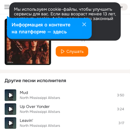
Войти
Мы используем cookie-файлы, чтобы улучшить
сервисы для вас. Если ваш возраст менее 13 лет,
настроить cookie-файлы должен ваш законный
представитель.
Больше информации
Информация о контенте
Po Black Maddie
Разрешить все
Настроить
на платформе — здесь
North Mississippi Allstars
Слушать
Другие песни исполнителя
Mud
3:50
North Mississippi Allstars
Up Over Yonder
3:24
North Mississippi Allstars
Leavin'
3:17
North Mississippi Allstars