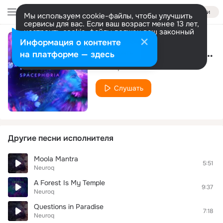
Войти
Мы используем cookie-файлы, чтобы улучшить
сервисы для вас. Если ваш возраст менее 13 лет,
настроить cookie-файлы должен ваш законный
представитель.
Больше информации
Информация о контенте
Gayatri Mantra (Deep Interpritation Mix)
Разрешить все
Настроить
на платформе — здесь
Neuroq
Слушать
Другие песни исполнителя
Moola Mantra
5:51
Neuroq
A Forest Is My Temple
9:37
Neuroq
Questions in Paradise
7:18
Neuroq