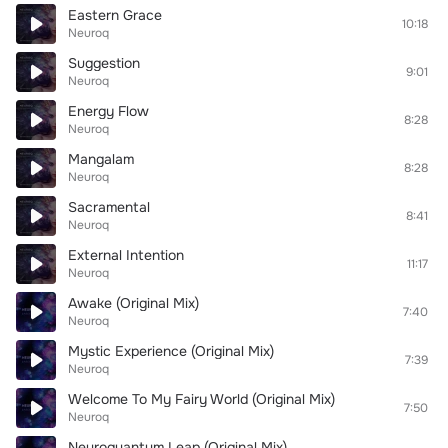
Eastern Grace
10:18
Neuroq
Suggestion
9:01
Neuroq
Energy Flow
8:28
Neuroq
Mangalam
8:28
Neuroq
Sacramental
8:41
Neuroq
External Intention
11:17
Neuroq
Awake (Original Mix)
7:40
Neuroq
Mystic Experience (Original Mix)
7:39
Neuroq
Welcome To My Fairy World (Original Mix)
7:50
Neuroq
Neuroquantum Leap (Original Mix)