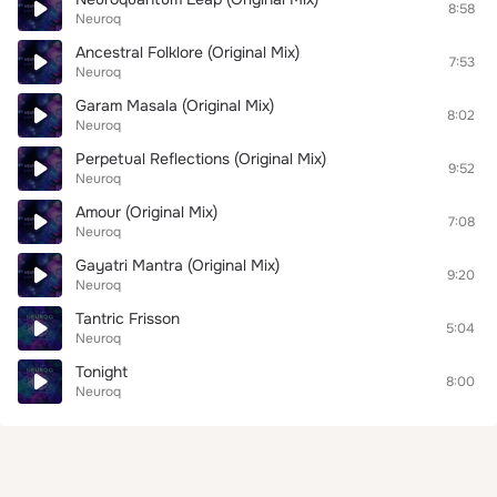
8:58
Neuroq
Ancestral Folklore (Original Mix)
7:53
Neuroq
Garam Masala (Original Mix)
8:02
Neuroq
Perpetual Reflections (Original Mix)
9:52
Neuroq
Amour (Original Mix)
7:08
Neuroq
Gayatri Mantra (Original Mix)
9:20
Neuroq
Tantric Frisson
5:04
Neuroq
Tonight
8:00
Neuroq