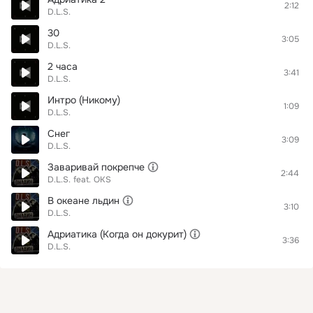
2:12
D.L.S.
30
3:05
D.L.S.
2 часа
3:41
D.L.S.
Интро (Никому)
1:09
D.L.S.
Снег
3:09
D.L.S.
Заваривай покрепче
2:44
D.L.S.
feat.
OKS
В океане льдин
3:10
D.L.S.
Адриатика (Когда он докурит)
3:36
D.L.S.