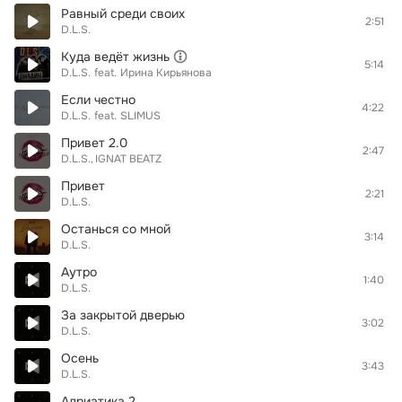
Равный среди своих
2:51
D.L.S.
Куда ведёт жизнь
5:14
D.L.S.
feat.
Ирина Кирьянова
Если честно
4:22
D.L.S.
feat.
SLIMUS
Привет 2.0
2:47
D.L.S.
IGNAT BEATZ
Привет
2:21
D.L.S.
Останься со мной
3:14
D.L.S.
Аутро
1:40
D.L.S.
За закрытой дверью
3:02
D.L.S.
Осень
3:43
D.L.S.
Адриатика 2