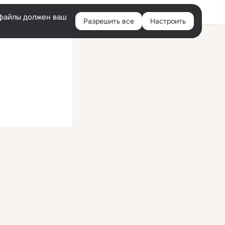
Войти
e-файлы должен ваш
Разрешить все
Настроить
Правая
колонка