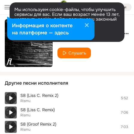
Войти
Мы используем cookie-файлы, чтобы улучшить
сервисы для вас. Если ваш возраст менее 13 лет,
настроить cookie-файлы должен ваш законный
представитель.
Больше информации
Информация о контенте
S3 (The Plant Worker Remix)
Разрешить все
Настроить
на платформе — здесь
Rismu
Слушать
Другие песни исполнителя
S8 (Liss C. Remix 2)
5:52
Rismu
S8 (Liss C. Remix)
7:06
Rismu
S8 (Groof Remix 2)
7:03
Rismu