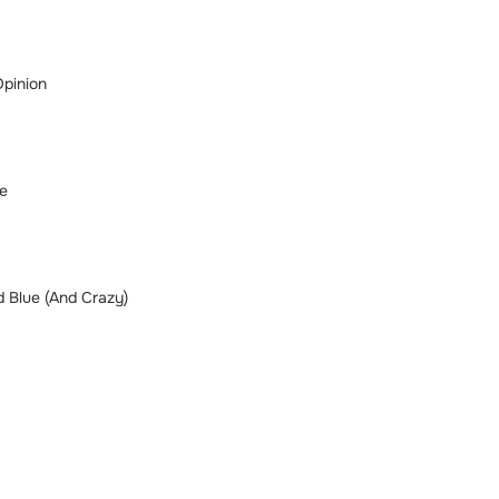
Opinion
e
d Blue (And Crazy)