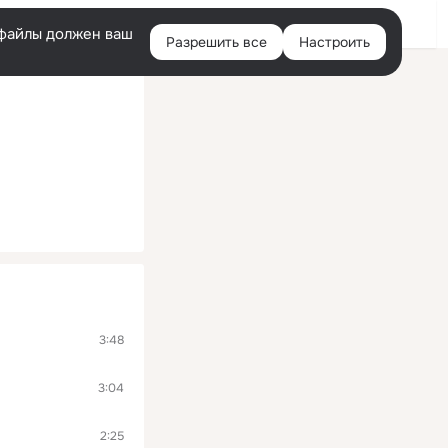
Войти
e-файлы должен ваш
Разрешить все
Настроить
Правая
колонка
3:48
3:04
2:25