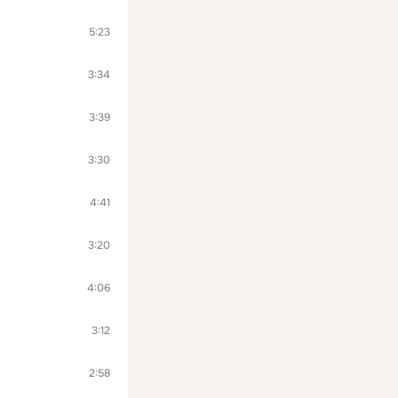
5:23
3:34
3:39
3:30
4:41
3:20
4:06
3:12
2:58