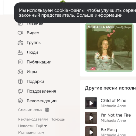
Мы используем cookie-файлы, чтобы улучшить сервис
законный представитель.
Больше информации
Левая
Главная
колонка
Видео
Группы
Люди
Публикации
Игры
Подарки
Другие песни исполн
Поздравления
Child of Mine
Рекомендации
Michaela Anne
Сменить язык
I'm Not the Fire
Рекламодателям
Помощь
Michaela Anne
Новости
Ещё
Be Easy
Мы применяем
Michaela Anne