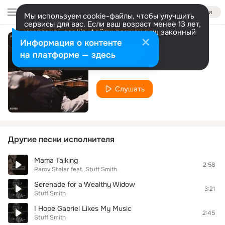
Войти
Мы используем cookie-файлы, чтобы улучшить
сервисы для вас. Если ваш возраст менее 13 лет,
настроить cookie-файлы должен ваш законный
представитель.
Больше информации
Информация о контенте
Ain't She Sweet
Разрешить все
Настроить
на платформе — здесь
Stuff Smith
Слушать
Другие песни исполнителя
Mama Talking
2:58
Parov Stelar
feat.
Stuff Smith
Serenade for a Wealthy Widow
3:21
Stuff Smith
I Hope Gabriel Likes My Music
2:45
Stuff Smith