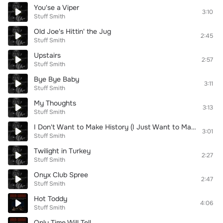
You'se a Viper
3:10
Stuff Smith
Old Joe's Hittin' the Jug
2:45
Stuff Smith
Upstairs
2:57
Stuff Smith
Bye Bye Baby
3:11
Stuff Smith
My Thoughts
3:13
Stuff Smith
I Don't Want to Make History (I Just Want to Make Love)
3:01
Stuff Smith
Twilight in Turkey
2:27
Stuff Smith
Onyx Club Spree
2:47
Stuff Smith
Hot Toddy
4:06
Stuff Smith
Only Time Will Tell