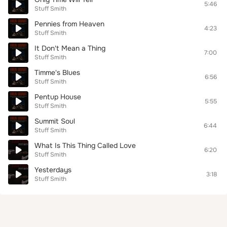
5:46
Stuff Smith
Pennies from Heaven
4:23
Stuff Smith
It Don't Mean a Thing
7:00
Stuff Smith
Timme's Blues
6:56
Stuff Smith
Pentup House
5:55
Stuff Smith
Summit Soul
6:44
Stuff Smith
What Is This Thing Called Love
6:20
Stuff Smith
Yesterdays
3:18
Stuff Smith