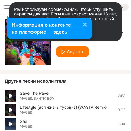
Войти
Мы используем cookie-файлы, чтобы улучшить
сервисы для вас. Если ваш возраст менее 13 лет,
настроить cookie-файлы должен ваш законный
представитель.
Больше информации
Информация о контенте
Lifestyle (Вся жизнь тусовка)
Разрешить все
Настроить
на платформе — здесь
MAGES
Слушать
Другие песни исполнителя
Save The Rave
2:52
MAGES
BANTIK BOY
Lifestyle (Вся жизнь тусовка) (WASTA Remix)
3:03
MAGES
See
3:14
MAGES