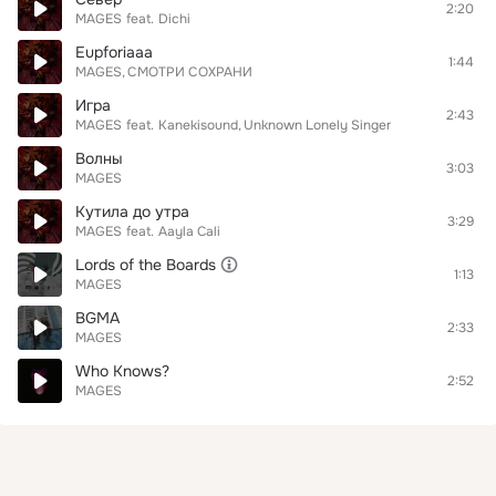
2:20
MAGES
feat.
Dichi
Eupforiaaa
1:44
MAGES
СМОТРИ СОХРАНИ
Игра
2:43
MAGES
feat.
Kanekisound
Unknown Lonely Singer
Волны
3:03
MAGES
Кутила до утра
3:29
MAGES
feat.
Aayla Cali
Lords of the Boards
1:13
MAGES
BGMA
2:33
MAGES
Who Knows?
2:52
MAGES