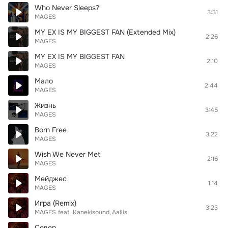
Who Never Sleeps?
3:31
MAGES
MY EX IS MY BIGGEST FAN (Extended Mix)
2:26
MAGES
MY EX IS MY BIGGEST FAN
2:10
MAGES
Мало
2:44
MAGES
Жизнь
3:45
MAGES
Born Free
3:22
MAGES
Wish We Never Met
2:16
MAGES
Мейджес
1:14
MAGES
Игра (Remix)
3:23
MAGES
feat.
Kanekisound
Aallis
Север