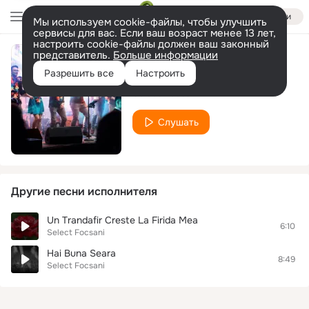
Войти
Мы используем cookie-файлы, чтобы улучшить
сервисы для вас. Если ваш возраст менее 13 лет,
настроить cookie-файлы должен ваш законный
представитель.
Больше информации
Au, Au, Inima Mea
Разрешить все
Настроить
Select Focsani
Слушать
Другие песни исполнителя
Un Trandafir Creste La Firida Mea
6:10
Select Focsani
Hai Buna Seara
8:49
Select Focsani