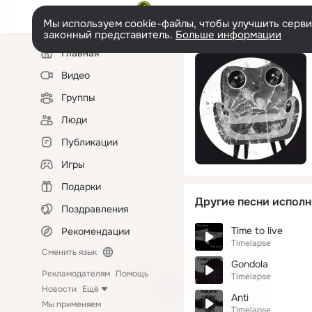
Мы используем cookie-файлы, чтобы улучшить сервис
законный представитель.
Больше информации
Левая
Главная
колонка
Видео
Группы
Люди
Публикации
Игры
Подарки
Другие песни исполн
Поздравления
Time to live
Рекомендации
Timelapse
Сменить язык
Gondola
Рекламодателям
Помощь
Timelapse
Новости
Ещё
Anti
Мы применяем
Timelapse