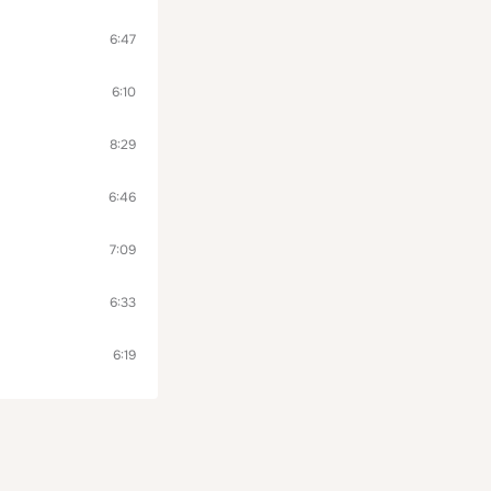
6:47
6:10
8:29
6:46
7:09
6:33
6:19