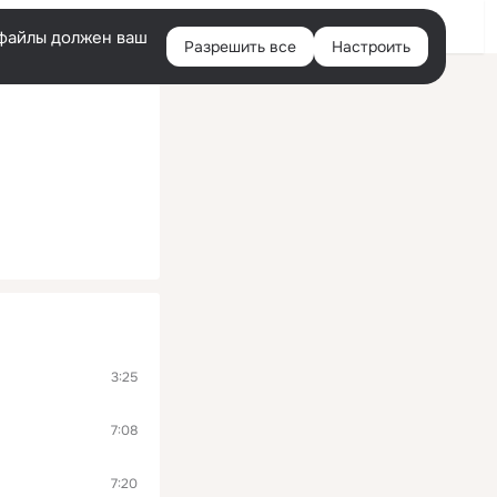
Войти
e-файлы должен ваш
Разрешить все
Настроить
Правая
колонка
3:25
7:08
7:20