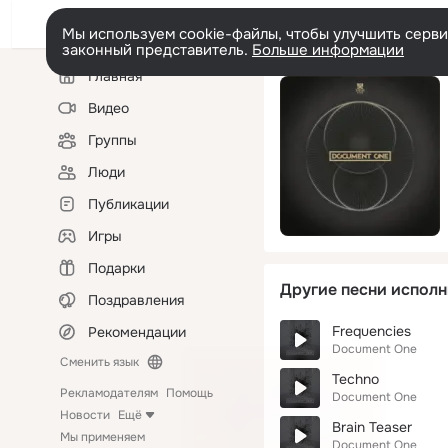
Мы используем cookie-файлы, чтобы улучшить сервис
законный представитель.
Больше информации
Левая
Главная
колонка
Видео
Группы
Люди
Публикации
Игры
Подарки
Другие песни исполн
Поздравления
Frequencies
Рекомендации
Document One
Сменить язык
Techno
Рекламодателям
Помощь
Document One
Новости
Ещё
Brain Teaser
Мы применяем
Document One