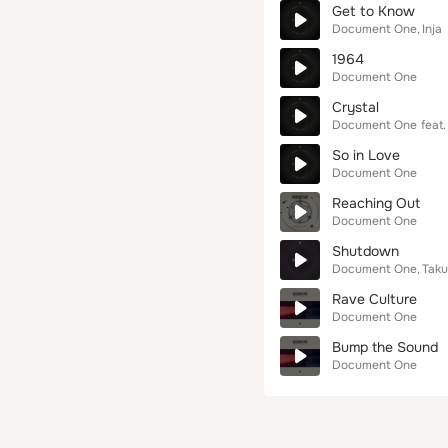
Get to Know
Document One
Inja
1964
Document One
Crystal
Document One
feat.
So in Love
Document One
Reaching Out
Document One
Shutdown
Document One
Taku
Rave Culture
Document One
Bump the Sound
Document One