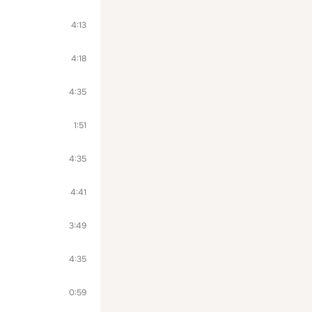
4:13
4:18
4:35
1:51
4:35
4:41
3:49
4:35
0:59