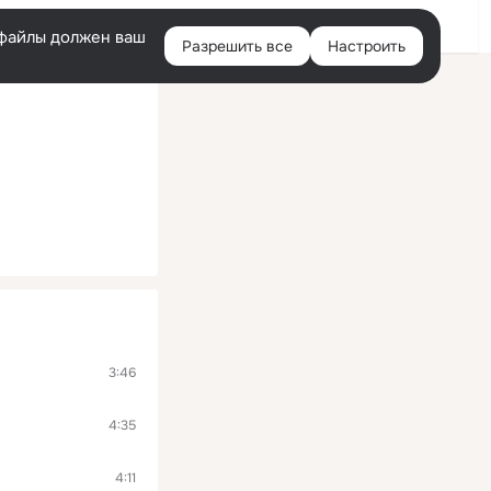
Войти
e-файлы должен ваш
Разрешить все
Настроить
Правая
колонка
3:46
4:35
4:11