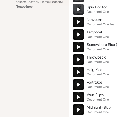
рекомендательные технологии
Подробнее
Spin Doctor
Document One
Newborn
Document One
feat.
Temporal
Document One
Somewhere Else (
Document One
Throwback
Document One
Holy Moly
Document One
Fortitude
Document One
Your Eyes
Document One
Midnight (Skit)
Document One