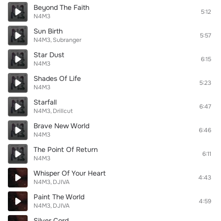
Beyond The Faith
5:12
N4M3
Sun Birth
5:57
N4M3
Subranger
Star Dust
6:15
N4M3
Shades Of Life
5:23
N4M3
Starfall
6:47
N4M3
Drillcut
Brave New World
6:46
N4M3
The Point Of Return
6:11
N4M3
Whisper Of Your Heart
4:43
N4M3
DJIVA
Paint The World
4:59
N4M3
DJIVA
Silver Cord