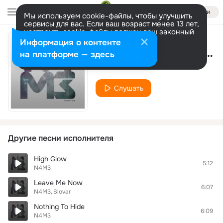
Войти
Мы используем cookie-файлы, чтобы улучшить
сервисы для вас. Если ваш возраст менее 13 лет,
настроить cookie-файлы должен ваш законный
представитель.
Больше информации
Информация о контенте
She’s My One And Only
Разрешить все
Настроить
на платформе — здесь
N4M3
Слушать
Другие песни исполнителя
High Glow
5:12
N4M3
Leave Me Now
6:07
N4M3
Slovar
Nothing To Hide
6:09
N4M3