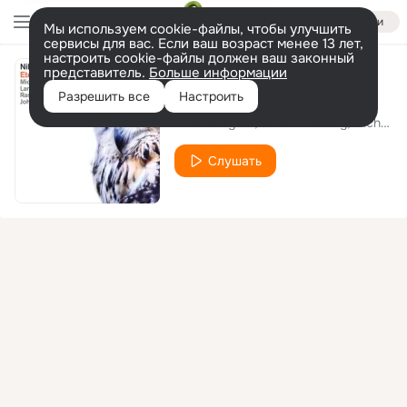
Войти
Мы используем cookie-файлы, чтобы улучшить
сервисы для вас. Если ваш возраст менее 13 лет,
настроить cookie-файлы должен ваш законный
представитель.
Больше информации
Love of My Life
Разрешить все
Настроить
Nils Landgren
Johan Norberg
Michael Wollny
Слушать