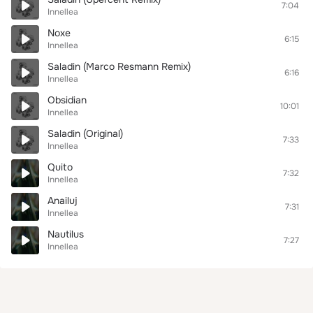
7:04
Innellea
Noxe
6:15
Innellea
Saladin (Marco Resmann Remix)
6:16
Innellea
Obsidian
10:01
Innellea
Saladin (Original)
7:33
Innellea
Quito
7:32
Innellea
Anailuj
7:31
Innellea
Nautilus
7:27
Innellea