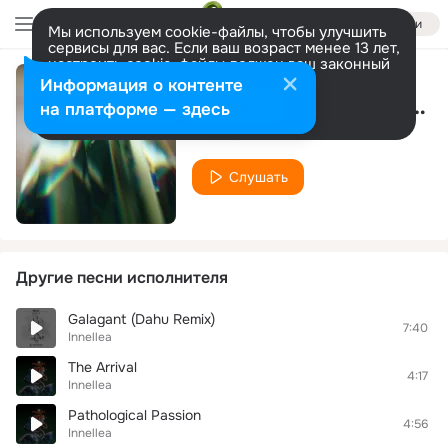
Войти
Мы используем cookie-файлы, чтобы улучшить
сервисы для вас. Если ваш возраст менее 13 лет,
настроить cookie-файлы должен ваш законный
представитель.
Больше информации
Информация о контенте
Nautilus (Human Machine Remix)
Разрешить все
Настроить
на платформе — здесь
Innellea
Слушать
Другие песни исполнителя
Galagant (Dahu Remix)
7:40
Innellea
The Arrival
4:17
Innellea
Pathological Passion
4:56
Innellea