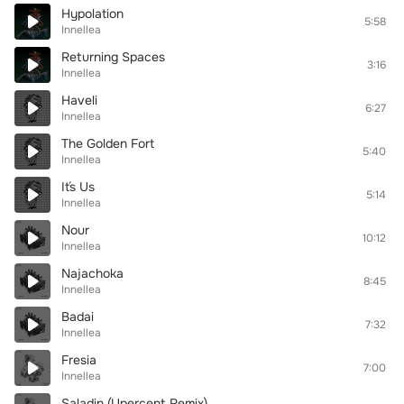
Hypolation
5:58
Innellea
Returning Spaces
3:16
Innellea
Haveli
6:27
Innellea
The Golden Fort
5:40
Innellea
It´s Us
5:14
Innellea
Nour
10:12
Innellea
Najachoka
8:45
Innellea
Badai
7:32
Innellea
Fresia
7:00
Innellea
Saladin (Upercent Remix)