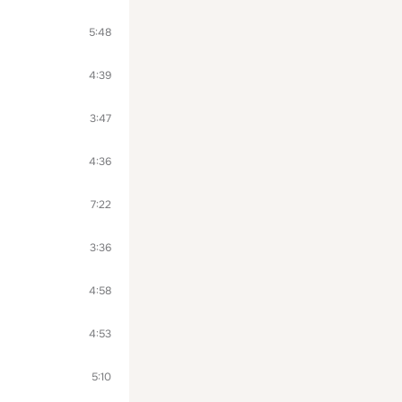
5:48
4:39
3:47
4:36
7:22
3:36
4:58
4:53
5:10