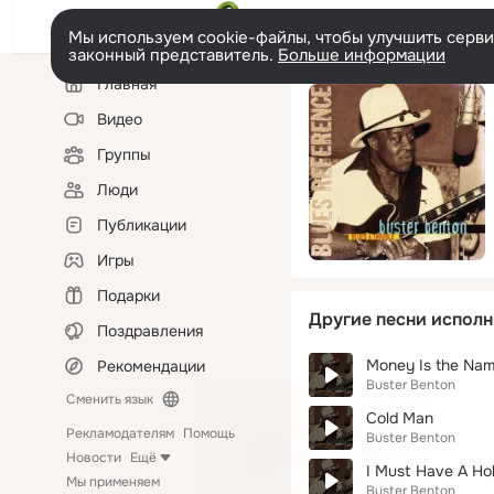
Мы используем cookie-файлы, чтобы улучшить сервис
законный представитель.
Больше информации
Левая
Главная
колонка
Видео
Группы
Люди
Публикации
Игры
Подарки
Другие песни исполн
Поздравления
Money Is the Nam
Рекомендации
Buster Benton
Сменить язык
Cold Man
Рекламодателям
Помощь
Buster Benton
Новости
Ещё
I Must Have A Ho
Мы применяем
Buster Benton