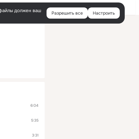
Войти
e-файлы должен ваш
Разрешить все
Настроить
Правая
колонка
6:04
5:35
3:31