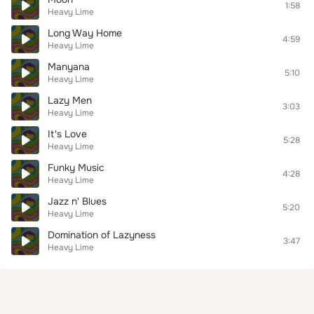
1:58
Heavy Lime
Long Way Home
4:59
Heavy Lime
Manyana
5:10
Heavy Lime
Lazy Men
3:03
Heavy Lime
It's Love
5:28
Heavy Lime
Funky Music
4:28
Heavy Lime
Jazz n' Blues
5:20
Heavy Lime
Domination of Lazyness
3:47
Heavy Lime