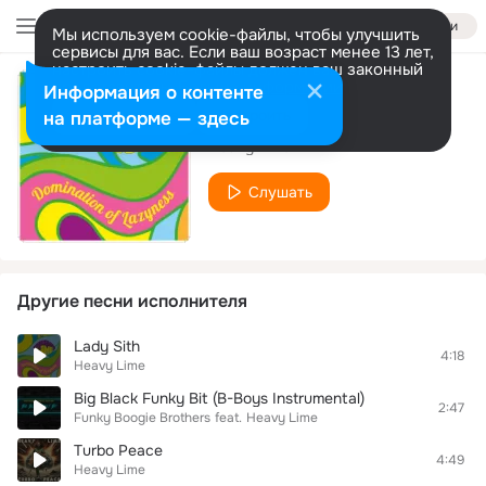
Войти
Мы используем cookie-файлы, чтобы улучшить
сервисы для вас. Если ваш возраст менее 13 лет,
настроить cookie-файлы должен ваш законный
представитель.
Больше информации
Информация о контенте
What I Need
Разрешить все
Настроить
на платформе — здесь
Heavy Lime
Слушать
Другие песни исполнителя
Lady Sith
4:18
Heavy Lime
Big Black Funky Bit (B-Boys Instrumental)
2:47
Funky Boogie Brothers
feat.
Heavy Lime
Turbo Peace
4:49
Heavy Lime