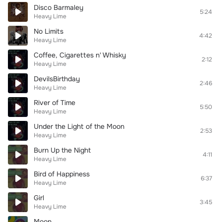
Disco Barmaley
5:24
Heavy Lime
No Limits
4:42
Heavy Lime
Coffee, Cigarettes n' Whisky
2:12
Heavy Lime
DevilsBirthday
2:46
Heavy Lime
River of Time
5:50
Heavy Lime
Under the Light of the Moon
2:53
Heavy Lime
Burn Up the Night
4:11
Heavy Lime
Bird of Happiness
6:37
Heavy Lime
Girl
3:45
Heavy Lime
Moon