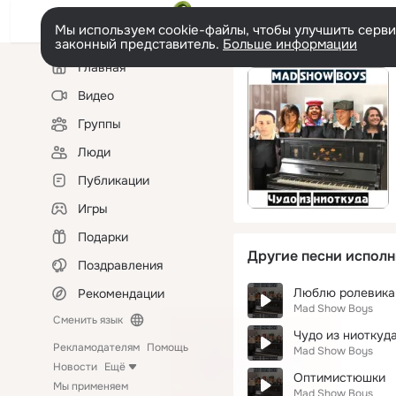
Мы используем cookie-файлы, чтобы улучшить сервис
законный представитель.
Больше информации
Левая
Главная
колонка
Видео
Группы
Люди
Публикации
Игры
Подарки
Другие песни исполн
Поздравления
Люблю ролевика
Рекомендации
Mad Show Boys
Сменить язык
Чудо из ниоткуд
Рекламодателям
Помощь
Mad Show Boys
Новости
Ещё
Оптимистюшки
Мы применяем
Mad Show Boys