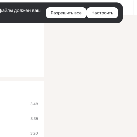
Войти
e-файлы должен ваш
Разрешить все
Настроить
Правая
колонка
3:48
3:35
3:20