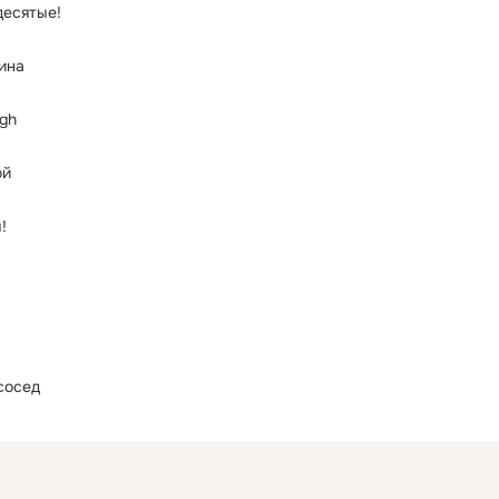
десятые!
ина
ugh
ой
!
сосед