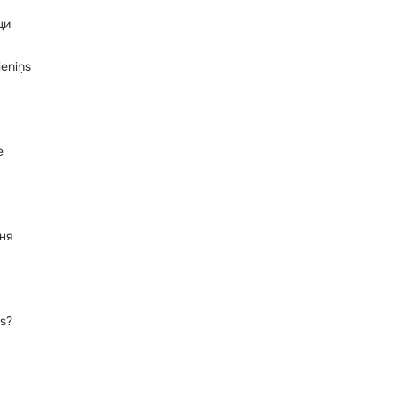
ци
ieniņs
e
ня
as?