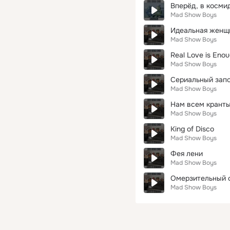
Вперёд, в косми
Mad Show Boys
Идеальная женщ
Mad Show Boys
Real Love is Eno
Mad Show Boys
Сериальный зап
Mad Show Boys
Нам всем кранты
Mad Show Boys
King of Disco
Mad Show Boys
Фея лени
Mad Show Boys
Омерзительный 
Mad Show Boys