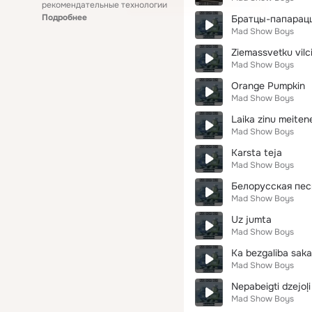
рекомендательные технологии
Подробнее
Братцы-папарац
Mad Show Boys
Ziemassvetku vilc
Mad Show Boys
Orange Pumpkin
Mad Show Boys
Laika zinu meiten
Mad Show Boys
Karsta teja
Mad Show Boys
Белорусская пес
Mad Show Boys
Uz jumta
Mad Show Boys
Ka bezgaliba sak
Mad Show Boys
Nepabeigti dzejoļi
Mad Show Boys