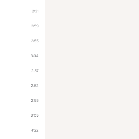
2:31
2:59
2:55
3:34
2:57
2:52
2:55
3:05
4:22