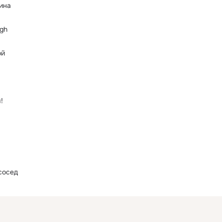
ина
ugh
ой
!
сосед