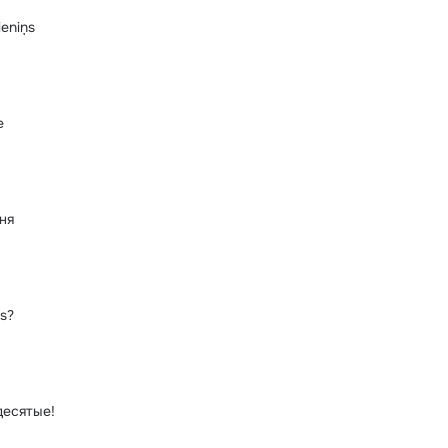
ieniņs
e
ня
as?
десятые!