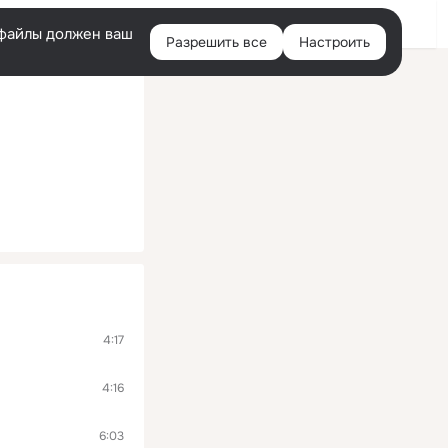
Войти
e-файлы должен ваш
Разрешить все
Настроить
Правая
колонка
4:17
4:16
6:03