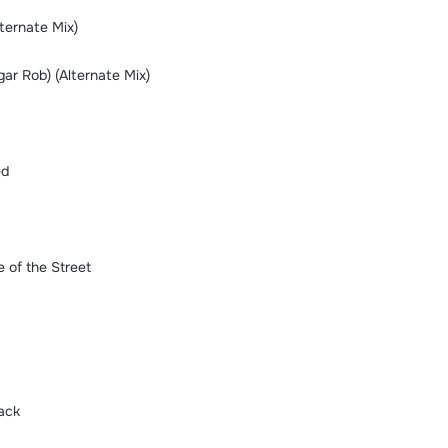
lternate Mix)
gar Rob) (Alternate Mix)
ed
 of the Street
ack