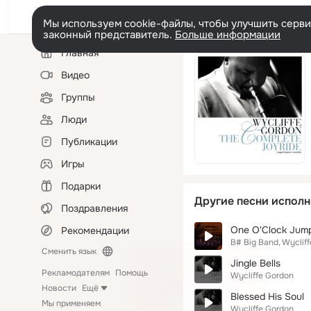
Мы используем cookie-файлы, чтобы улучшить сервис
законный представитель.
Больше информации
Левая
Главная
колонка
Видео
Группы
Люди
Публикации
Игры
Подарки
Другие песни исполн
Поздравления
One O'Clock Jum
Рекомендации
B# Big Band
Wyclif
Сменить язык
Jingle Bells
Рекламодателям
Помощь
Wycliffe Gordon
Новости
Ещё
Blessed His Soul
Мы применяем
Wycliffe Gordon