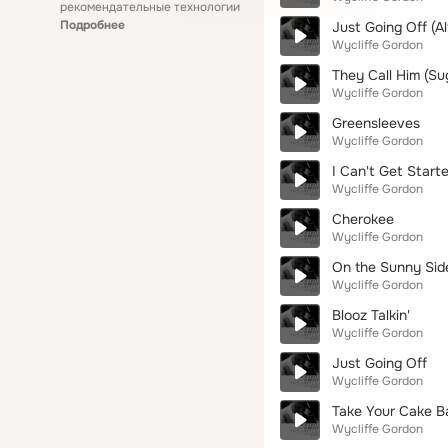
рекомендательные технологии
Подробнее
Just Going Off (A
Wycliffe Gordon
They Call Him (Su
Wycliffe Gordon
Greensleeves
Wycliffe Gordon
I Can't Get Start
Wycliffe Gordon
Cherokee
Wycliffe Gordon
On the Sunny Side
Wycliffe Gordon
Blooz Talkin'
Wycliffe Gordon
Just Going Off
Wycliffe Gordon
Take Your Cake B
Wycliffe Gordon