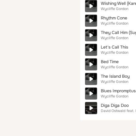
Wishing Well (Kar
Wycliffe Gordon
Rhythm Cone
Wycliffe Gordon
They Call Him (Su
Wycliffe Gordon
Let's Call This
Wycliffe Gordon
Bed Time
Wycliffe Gordon
The Island Boy
Wycliffe Gordon
Blues Impromptus
Wycliffe Gordon
Diga Diga Doo
David Ostwald
feat.