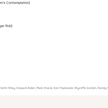
en's Contemplation)
gar Rob)
Herlin Riley
Howard Alden
Mark Shane
Ken Peplowski
Wycliffe Gordon
Randy 