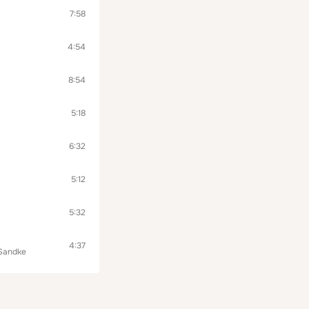
7:58
4:54
8:54
5:18
6:32
5:12
5:32
4:37
Sandke