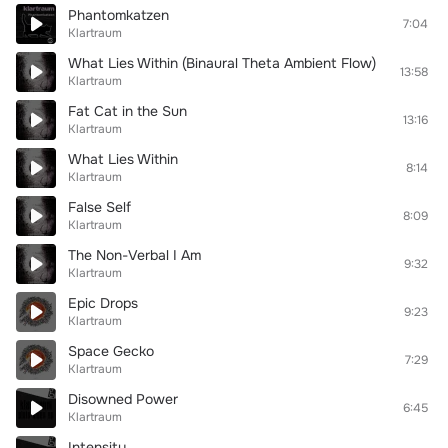
Phantomkatzen
7:04
Klartraum
What Lies Within (Binaural Theta Ambient Flow)
13:58
Klartraum
Fat Cat in the Sun
13:16
Klartraum
What Lies Within
8:14
Klartraum
False Self
8:09
Klartraum
The Non-Verbal I Am
9:32
Klartraum
Epic Drops
9:23
Klartraum
Space Gecko
7:29
Klartraum
Disowned Power
6:45
Klartraum
Intensity