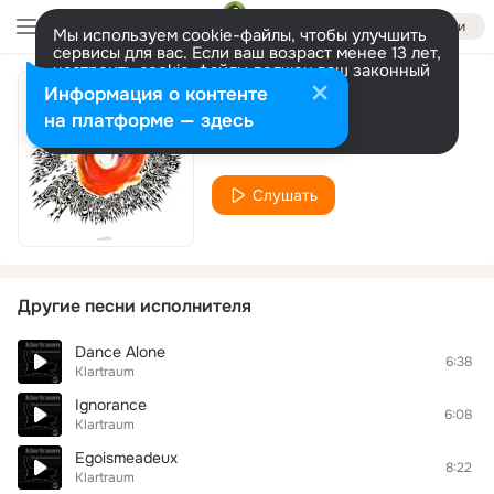
Войти
Мы используем cookie-файлы, чтобы улучшить
сервисы для вас. Если ваш возраст менее 13 лет,
настроить cookie-файлы должен ваш законный
представитель.
Больше информации
Информация о контенте
Chaos Realm
Разрешить все
Настроить
на платформе — здесь
Klartraum
Слушать
Другие песни исполнителя
Dance Alone
6:38
Klartraum
Ignorance
6:08
Klartraum
Egoismeadeux
8:22
Klartraum