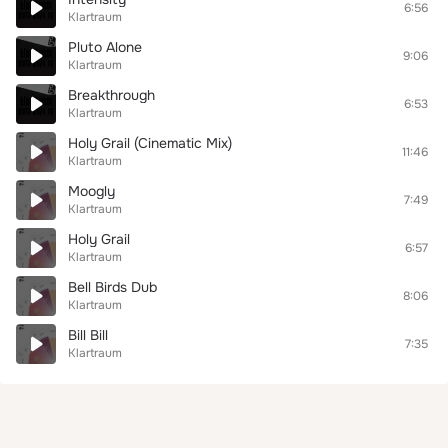
6:56
Klartraum
Pluto Alone
9:06
Klartraum
Breakthrough
6:53
Klartraum
Holy Grail (Cinematic Mix)
11:46
Klartraum
Moogly
7:49
Klartraum
Holy Grail
6:57
Klartraum
Bell Birds Dub
8:06
Klartraum
Bill Bill
7:35
Klartraum