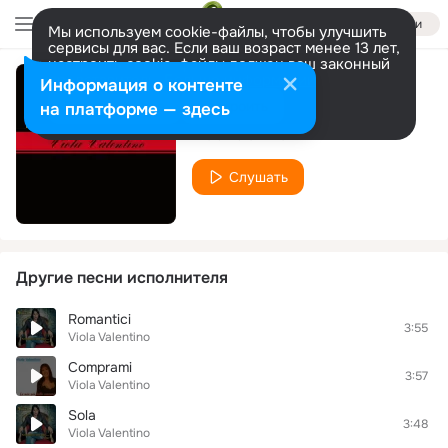
Войти
Мы используем cookie-файлы, чтобы улучшить
сервисы для вас. Если ваш возраст менее 13 лет,
настроить cookie-файлы должен ваш законный
представитель.
Больше информации
Информация о контенте
C'est la vie
Разрешить все
Настроить
на платформе — здесь
Viola Valentino
Слушать
Другие песни исполнителя
Romantici
3:55
Viola Valentino
Comprami
3:57
Viola Valentino
Sola
3:48
Viola Valentino