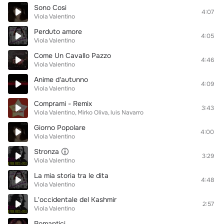
Sono Cosi
4:07
Viola Valentino
Perduto amore
4:05
Viola Valentino
Come Un Cavallo Pazzo
4:46
Viola Valentino
Anime d'autunno
4:09
Viola Valentino
Comprami - Remix
3:43
Viola Valentino
Mirko Oliva
luis Navarro
Giorno Popolare
4:00
Viola Valentino
Stronza
3:29
Viola Valentino
La mia storia tra le dita
4:48
Viola Valentino
L'occidentale del Kashmir
2:57
Viola Valentino
Romantici