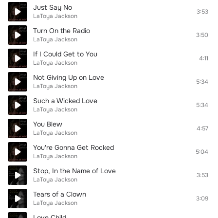
Just Say No
3:53
LaToya Jackson
Turn On the Radio
3:50
LaToya Jackson
If I Could Get to You
4:11
LaToya Jackson
Not Giving Up on Love
5:34
LaToya Jackson
Such a Wicked Love
5:34
LaToya Jackson
You Blew
4:57
LaToya Jackson
You're Gonna Get Rocked
5:04
LaToya Jackson
Stop, In the Name of Love
3:53
LaToya Jackson
Tears of a Clown
3:09
LaToya Jackson
Love Child