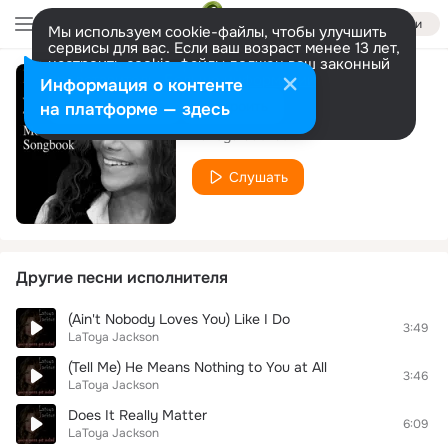
Войти
Мы используем cookie-файлы, чтобы улучшить
сервисы для вас. Если ваш возраст менее 13 лет,
настроить cookie-файлы должен ваш законный
представитель.
Больше информации
Информация о контенте
I'll Be There
Разрешить все
Настроить
на платформе — здесь
LaToya Jackson
Слушать
Другие песни исполнителя
(Ain't Nobody Loves You) Like I Do
3:49
LaToya Jackson
(Tell Me) He Means Nothing to You at All
3:46
LaToya Jackson
Does It Really Matter
6:09
LaToya Jackson