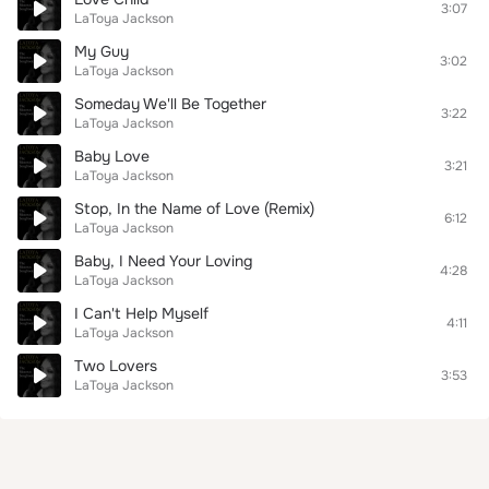
3:07
LaToya Jackson
My Guy
3:02
LaToya Jackson
Someday We'll Be Together
3:22
LaToya Jackson
Baby Love
3:21
LaToya Jackson
Stop, In the Name of Love (Remix)
6:12
LaToya Jackson
Baby, I Need Your Loving
4:28
LaToya Jackson
I Can't Help Myself
4:11
LaToya Jackson
Two Lovers
3:53
LaToya Jackson