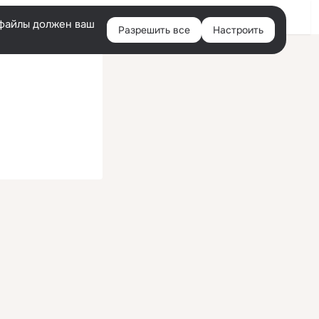
Войти
e-файлы должен ваш
Разрешить все
Настроить
Правая
колонка