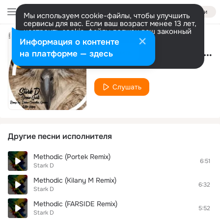
Войти
Мы используем cookie-файлы, чтобы улучшить
сервисы для вас. Если ваш возраст менее 13 лет,
настроить cookie-файлы должен ваш законный
представитель.
Больше информации
Информация о контенте
Some Girls (No Hopes Remix)
Разрешить все
Настроить
на платформе — здесь
Stark D
Слушать
Другие песни исполнителя
Methodic (Portek Remix)
6:51
Stark D
Methodic (Kilany M Remix)
6:32
Stark D
Methodic (FARSIDE Remix)
5:52
Stark D