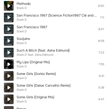
Methodic
8:50
Stark D
San Francisco 1967 (Science Fiction1967 Clé and Terri Mix)
7:11
Stark D
San Francisco 1967
8:47
Stark D
Souljahs
8:08
Stark D
Such A Bitch (feat. Asha Edmund)
7:23
Stark D
feat.
Asha Edmund
My Lips (Original Mix)
7:55
Stark D
Some Girls (Gorkiz Remix)
6:41
Stark D
Some Girls (Dakar Carvalho Remix)
5:38
Stark D
Some Girls (Original Mix)
4:47
Stark D
Nerve