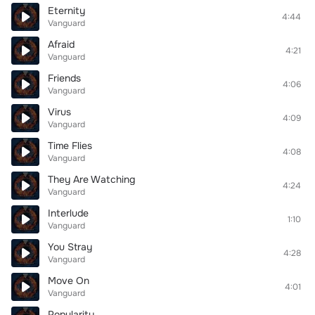
Eternity
4:44
Vanguard
Afraid
4:21
Vanguard
Friends
4:06
Vanguard
Virus
4:09
Vanguard
Time Flies
4:08
Vanguard
They Are Watching
4:24
Vanguard
Interlude
1:10
Vanguard
You Stray
4:28
Vanguard
Move On
4:01
Vanguard
Popularity