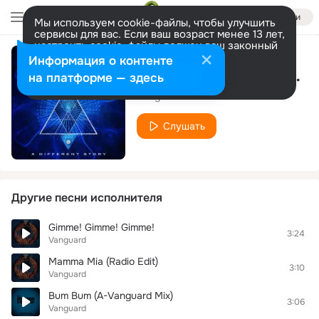
Войти
Мы используем cookie-файлы, чтобы улучшить
сервисы для вас. Если ваш возраст менее 13 лет,
настроить cookie-файлы должен ваш законный
представитель.
Больше информации
Информация о контенте
A Different Story (Eisfabrik Remix)
Разрешить все
Настроить
на платформе — здесь
Vanguard
Слушать
Другие песни исполнителя
Gimme! Gimme! Gimme!
3:24
Vanguard
Mamma Mia (Radio Edit)
3:10
Vanguard
Bum Bum (A-Vanguard Mix)
3:06
Vanguard