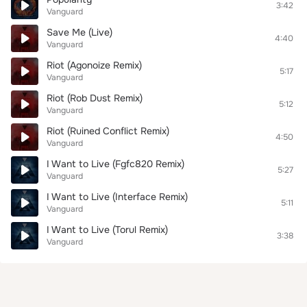
3:42
Vanguard
Save Me (Live)
4:40
Vanguard
Riot (Agonoize Remix)
5:17
Vanguard
Riot (Rob Dust Remix)
5:12
Vanguard
Riot (Ruined Conflict Remix)
4:50
Vanguard
I Want to Live (Fgfc820 Remix)
5:27
Vanguard
I Want to Live (Interface Remix)
5:11
Vanguard
I Want to Live (Torul Remix)
3:38
Vanguard