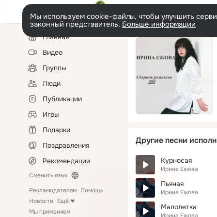
Мы используем cookie-файлы, чтобы улучшить сервис
законный представитель.
Больше информации
Левая
Главная
колонка
Видео
Группы
Люди
Публикации
Игры
Подарки
Другие песни исполн
Поздравления
Курносая
Рекомендации
Ирина Ежова
Сменить язык
Пьяная
Рекламодателям
Помощь
Ирина Ежова
Новости
Ещё
Малолетка
Мы применяем
Ирина Ежова