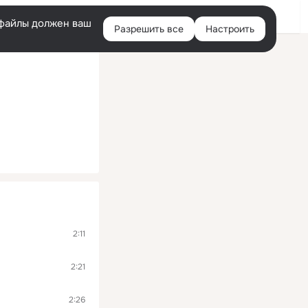
Войти
e-файлы должен ваш
Разрешить все
Настроить
Правая
колонка
2:11
2:21
2:26