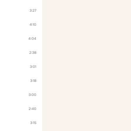
3:27
4:10
4:04
2:38
3:01
3:18
3:00
2:40
3:15