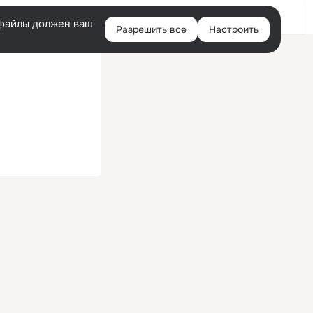
Войти
e-файлы должен ваш
Разрешить все
Настроить
Правая
колонка