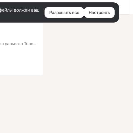
Войти
e-файлы должен ваш
Разрешить все
Настроить
Правая
колонка
трального Телевидения
Гена Косяков
Инструментальный ансам