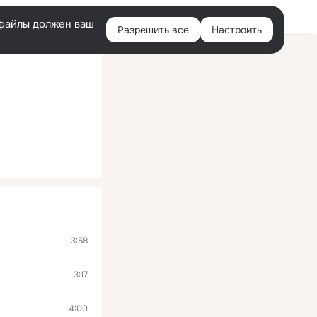
Войти
e-файлы должен ваш
Разрешить все
Настроить
Правая
колонка
3:58
3:17
4:00