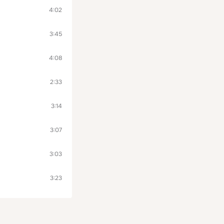
4:02
3:45
4:08
2:33
3:14
3:07
3:03
3:23