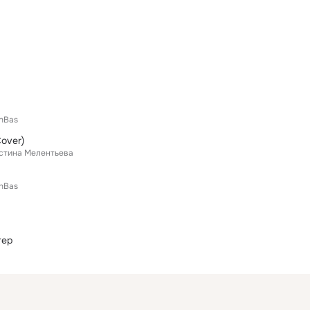
hBas
over)
стина Мелентьева
hBas
тер