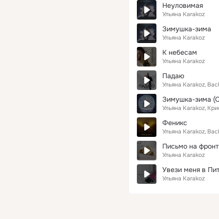
Неуловимая
Ульяна Karakoz
Зимушка-зима
Ульяна Karakoz
К небесам
Ульяна Karakoz
Падаю
Ульяна Karakoz
Bac
Зимушка-зима (C
Ульяна Karakoz
Кри
Феникс
Ульяна Karakoz
Bac
Письмо на фронт
Ульяна Karakoz
Увези меня в Пи
Ульяна Karakoz