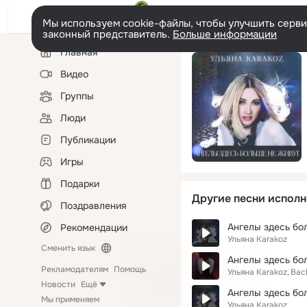
Мы используем cookie-файлы, чтобы улучшить сервис
законный представитель.
Больше информации
Левая
Главная
колонка
Видео
Группы
Люди
Публикации
Игры
Подарки
Другие песни исполн
Поздравления
Ангелы здесь бо
Рекомендации
Ульяна Karakoz
Сменить язык
Ангелы здесь бо
Рекламодателям
Помощь
Ульяна Karakoz
Bac
Новости
Ещё
Ангелы здесь бо
Мы применяем
Ульяна Karakoz