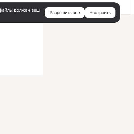
Войти
e-файлы должен ваш
Разрешить все
Настроить
Правая
колонка