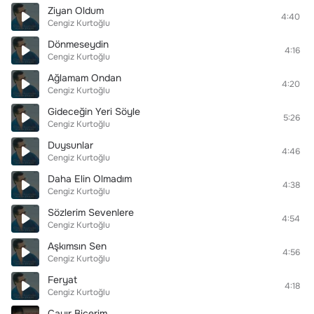
Ziyan Oldum
4:40
Cengiz Kurtoğlu
Dönmeseydin
4:16
Cengiz Kurtoğlu
Ağlamam Ondan
4:20
Cengiz Kurtoğlu
Gideceğin Yeri Söyle
5:26
Cengiz Kurtoğlu
Duysunlar
4:46
Cengiz Kurtoğlu
Daha Elin Olmadım
4:38
Cengiz Kurtoğlu
Sözlerim Sevenlere
4:54
Cengiz Kurtoğlu
Aşkımsın Sen
4:56
Cengiz Kurtoğlu
Feryat
4:18
Cengiz Kurtoğlu
Çayır Biçerim