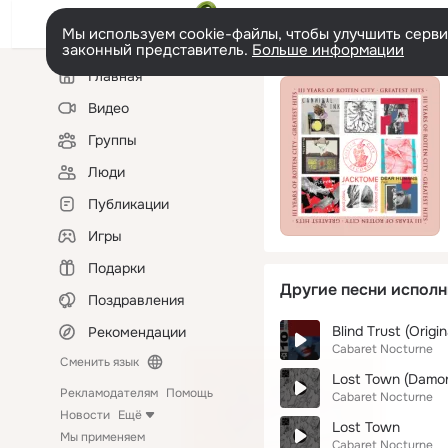
Мы используем cookie-файлы, чтобы улучшить сервис
законный представитель.
Больше информации
Левая
Главная
колонка
Видео
Группы
Люди
Публикации
Игры
Подарки
Другие песни исполн
Поздравления
Blind Trust (Origin
Рекомендации
Cabaret Nocturne
Сменить язык
Lost Town (Damon
Рекламодателям
Помощь
Cabaret Nocturne
Новости
Ещё
Lost Town
Мы применяем
Cabaret Nocturne