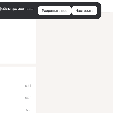
Войти
e-файлы должен ваш
Разрешить все
Настроить
Правая
колонка
6:48
6:28
5:13