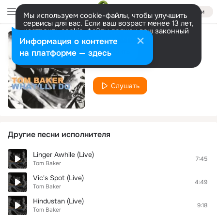
Войти
Мы используем cookie-файлы, чтобы улучшить
сервисы для вас. Если ваш возраст менее 13 лет,
настроить cookie-файлы должен ваш законный
представитель.
Больше информации
Информация о контенте
'Tain't Me (Live)
Разрешить все
Настроить
на платформе — здесь
Tom Baker
Слушать
Другие песни исполнителя
Linger Awhile (Live)
7:45
Tom Baker
Vic's Spot (Live)
4:49
Tom Baker
Hindustan (Live)
9:18
Tom Baker