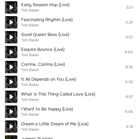
Early Session Hop (Live)
5:21
Tom Baker
Fascinating Rhythm (Live)
3:29
Tom Baker
Good Queen Bess (Live)
4:57
Tom Baker
Esquire Bounce (Live)
6:44
Tom Baker
Corrine, Corrina (Live)
8:36
Tom Baker
It All Depends on You (Live)
4:36
Tom Baker
What Is This Thing Called Love (Live)
6:57
Tom Baker
I Want to Be Happy (Live)
5:06
Tom Baker
Dream a Little Dream of Me (Live)
4:19
Tom Baker
Jumpin' Punkins