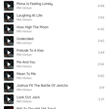
Mona Is Feeling Lonely
4:48
Milt Hinton
Laughing At Life
3:45
Milt Hinton
How High The Moon
4:40
Milt Hinton
Undecided
3:40
Milt Hinton
Prelude To A Kiss
3:49
Milt Hinton
Me And You
2:04
Milt Hinton
Mean To Me
5:00
Milt Hinton
Joshua Fit The Battle Of Jericho
3:19
Milt Hinton
Look Out Jack
2:27
Milt Hinton
Milt To The Hilt (Alt Take)