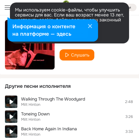
Войти
Мы используем cookie-файлы, чтобы улучшить
сервисы для вас. Если ваш возраст менее 13 лет,
настроить cookie-файлы должен ваш законный
представитель.
Больше информации
Информация о контенте
Don't Blame Me
Разрешить все
Настроить
на платформе — здесь
Milt Hinton
Слушать
Другие песни исполнителя
Walking Through The Woodyard
2:48
Milt Hinton
Toneing Down
3:26
Milt Hinton
Back Home Again In Indiana
3:33
Milt Hinton