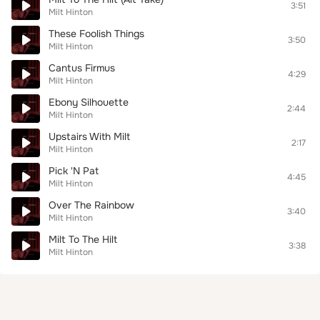
3:51
Milt Hinton
These Foolish Things
3:50
Milt Hinton
Cantus Firmus
4:29
Milt Hinton
Ebony Silhouette
2:44
Milt Hinton
Upstairs With Milt
2:17
Milt Hinton
Pick 'N Pat
4:45
Milt Hinton
Over The Rainbow
3:40
Milt Hinton
Milt To The Hilt
3:38
Milt Hinton